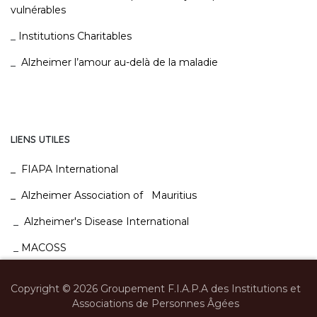
vulnérables
_
Institutions Charitables
_
Alzheimer l’amour au-delà de la maladie
LIENS UTILES
_
FIAPA International
_
Alzheimer Association of Mauritius
_
Alzheimer's Disease International
_
MACOSS
_
Ecole Mauricienne du Bien-Etre
.
Copyright © 2026 Groupement F.I.A.P.A des Institutions et
Associations de Personnes Âgées
_
Home Nursing Care Ltd