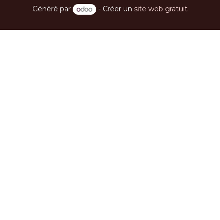
Généré par
- Créer un
site web gratuit
Lire suivant
Animation
intergénérationnelle
entre les membres du
groupement FIAPA et
les jeunes du Rotaract
pour célébrer la fête
de Noël.